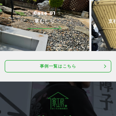
Case 01
草むしり
支
事例一覧はこちら