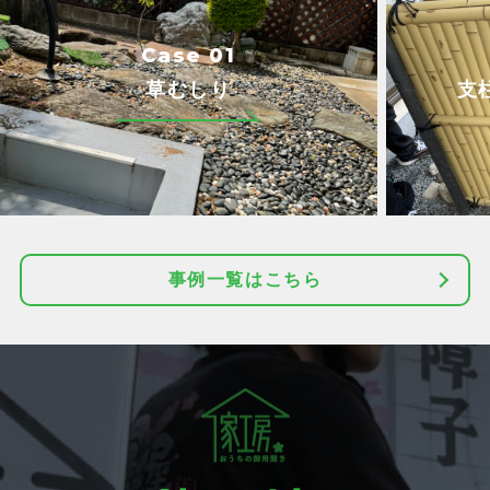
Case 01
草むしり
支
事例一覧はこちら