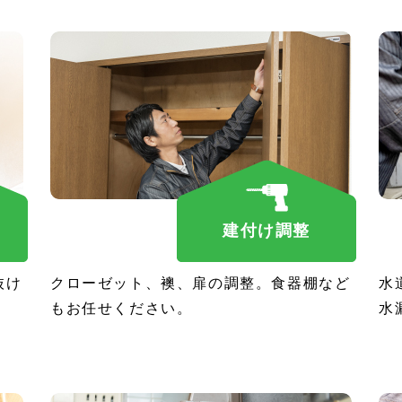
建付け調整
抜け
クローゼット、襖、扉の調整。食器棚など
水
もお任せください。
水