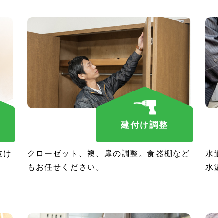
建付け調整
抜け
クローゼット、襖、扉の調整。食器棚など
水
もお任せください。
水