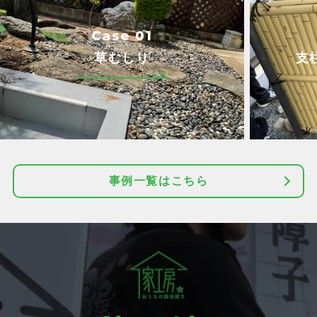
Case 01
草むしり
支
事例一覧はこちら