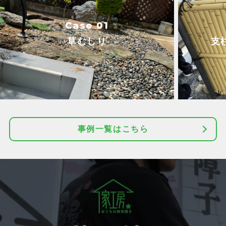
Case 01
草むしり
支
事例一覧はこちら