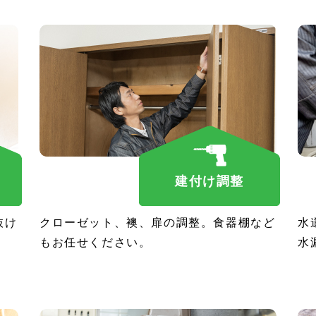
建付け調整
抜け
クローゼット、襖、扉の調整。食器棚など
水
もお任せください。
水