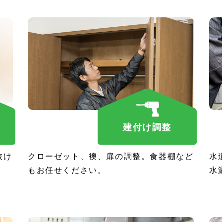
建付け調整
抜け
クローゼット、襖、扉の調整。食器棚など
水
もお任せください。
水