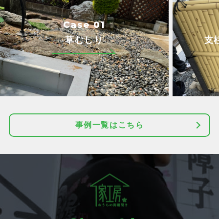
Case 01
草むしり
支
事例一覧はこちら