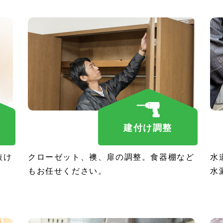
建付け調整
抜け
クローゼット、襖、扉の調整。食器棚など
水
もお任せください。
水