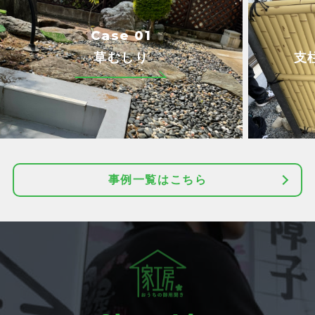
Case 01
草むしり
支
事例一覧はこちら