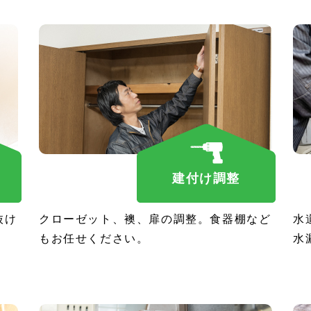
建付け調整
抜け
クローゼット、襖、扉の調整。食器棚など
水
もお任せください。
水