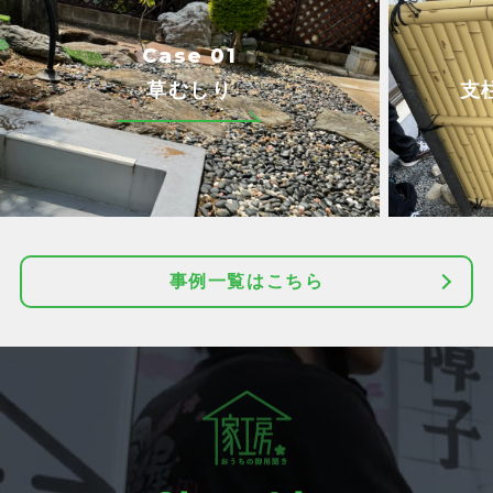
Case 01
草むしり
支
事例一覧はこちら