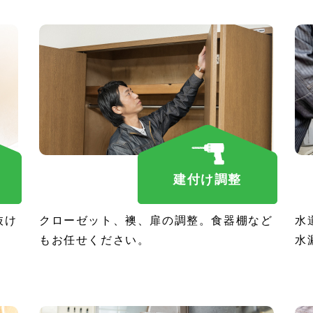
建付け調整
抜け
クローゼット、襖、扉の調整。食器棚など
水
もお任せください。
水